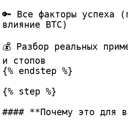
🔑 Все факторы успеха (
влияние BTC)

💰 Разбор реальных прим
и стопов

{% endstep %}

{% step %}

#### **Почему это для в