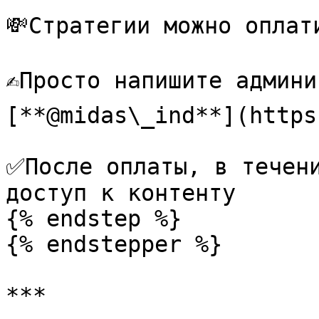
💸Стратегии можно оплат
✍️Просто напишите админ
[**@midas\_ind**](https
✅После оплаты, в течени
доступ к контенту

{% endstep %}

{% endstepper %}

***
