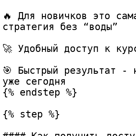
🔥 Для новичков это сам
стратегия без “воды”

🚀 Удобный доступ к кур
🎯 Быстрый результат - 
уже сегодня

{% endstep %}

{% step %}
