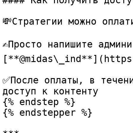
#### Как получить досту
💸Стратегии можно оплат
✍️Просто напишите админ
[**@midas\_ind**](https
✅После оплаты, в течени
доступ к контенту

{% endstep %}

{% endstepper %}
