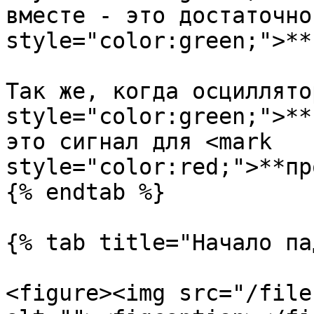
вместе - это достаточно
style="color:green;">**
Так же, когда осциллято
style="color:green;">**
это сигнал для <mark 
style="color:red;">**пр
{% endtab %}

{% tab title="Начало па
<figure><img src="/file