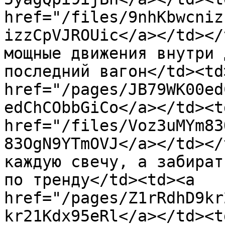
href="/files/9nhKbwcniz
izzCpVJROUic</a></td></
мощные движения внутри 
последний вагон</td><td>
href="/pages/JB79WK00ed
edChCObbGiCo</a></td><td
href="/files/Voz3uMYm83
83OgN9YTmOVJ</a></td></
каждую свечу, а забират
по тренду</td><td><a 
href="/pages/Z1rRdhD9kr
kr21Kdx95eRl</a></td><td