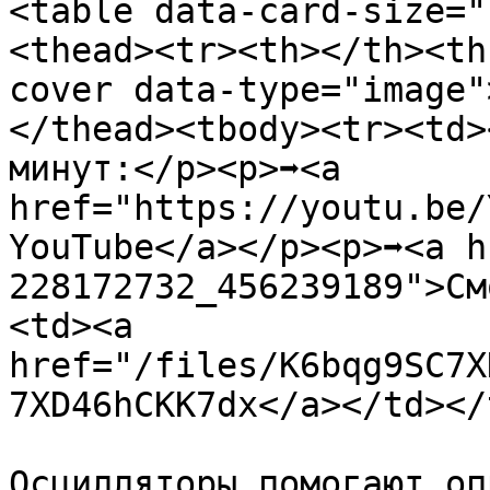
<table data-card-size="
<thead><tr><th></th><th
cover data-type="image"
</thead><tbody><tr><td>
минут:</p><p>➡️<a 
href="https://youtu.be/
YouTube</a></p><p>➡️<a 
228172732_456239189">См
<td><a 
href="/files/K6bqg9SC7X
7XD46hCKK7dx</a></td></
Осцилляторы помогают оп