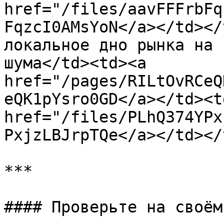
href="/files/aavFFFrbFq
FqzcI0AMsYoN</a></td></
локальное дно рынка на 
шума</td><td><a 
href="/pages/RILtOvRCeQ
eQK1pYsro0GD</a></td><td
href="/files/PLhQ374YPx
PxjzLBJrpTQe</a></td></
***

#### Проверьте на своём