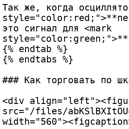
Так же, когда осциллято
style="color:red;">**пе
это сигнал для <mark 
style="color:green;">**
{% endtab %}

{% endtabs %}

### Как торговать по шк
<div align="left"><figu
src="/files/abKSlBXItOU
width="560"><figcaption