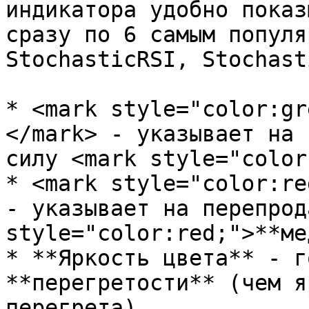
индикатора удобно показ
сразу по 6 самым популя
StochasticRSI, Stochast
* <mark style="color:gr
</mark> - указывает на 
силу <mark style="color
* <mark style="color:re
- указывает на перепрод
style="color:red;">**ме
* **Яркость цвета** - г
**перегретости** (чем я
перегрета)
