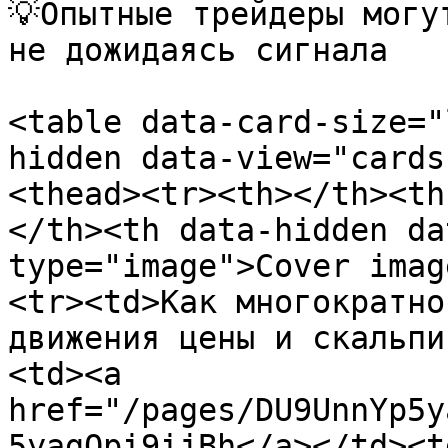
💡Опытные трейдеры могу
не дожидаясь сигнала

<table data-card-size="
hidden data-view="cards
<thead><tr><th></th><th
</th><th data-hidden da
type="image">Cover imag
<tr><td>Как многократно
движения цены и скальпи
<td><a 
href="/pages/DU9UnnYp5y
5yagQpi9ijBh</a></td><td